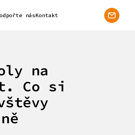
odpořte nás
Kontakt
oly na
t. Co si
vštěvy
íně