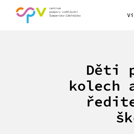
Vi
Děti 
kolech 
ředit
šk