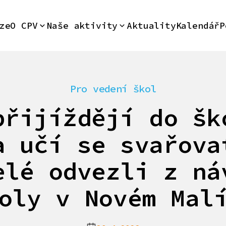
ze
O CPV
Naše aktivity
Aktuality
Kalendář
P
Pro vedení škol
přijíždějí do šk
a učí se svařova
elé odvezli z ná
oly v Novém Mal