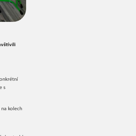
vštívili
konkrétní
e s
y na kolech