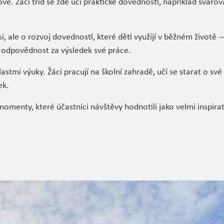
vě. Žáci tříd se zde učí praktické dovednosti, například svařov
i, ale o rozvoj dovedností, které děti využijí v běžném životě 
 odpovědnost za výsledek své práce.
astmi výuky. Žáci pracují na školní zahradě, učí se starat o své 
ek.
omenty, které účastníci návštěvy hodnotili jako velmi inspirat