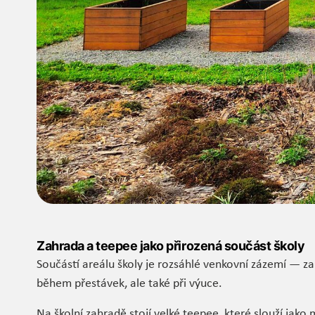
Zahrada a teepee jako přirozená součást školy
Součástí areálu školy je rozsáhlé venkovní zázemí — zahr
během přestávek, ale také při výuce.
Na školní zahradě stojí velké teepee, které slouží jako