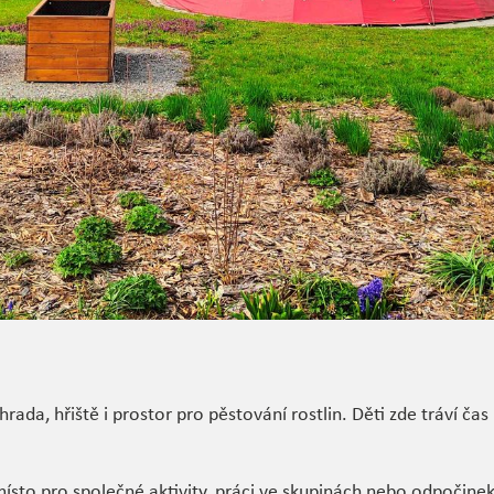
ada, hřiště i prostor pro pěstování rostlin. Děti zde tráví čas
 místo pro společné aktivity, práci ve skupinách nebo odpočinek