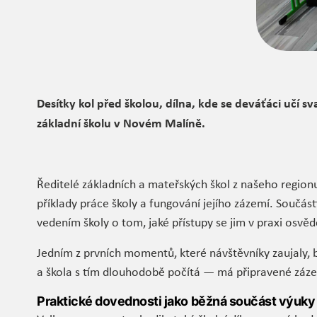
Desítky kol před školou, dílna, kde se deváťáci učí sv
základní školu v Novém Malíně.
Ředitelé základních a mateřských škol z našeho regionu
příklady práce školy a fungování jejího zázemí. Součás
vedením školy o tom, jaké přístupy se jim v praxi osvědč
Jedním z prvních momentů, které návštěvníky zaujaly, by
a škola s tím dlouhodobě počítá — má připravené zázem
Praktické dovednosti jako běžná součást výuky