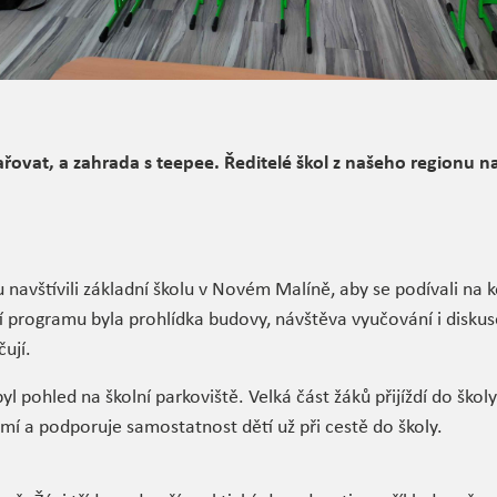
ařovat, a zahrada s teepee. Ředitelé škol z našeho regionu na
 navštívili základní školu v Novém Malíně, aby se podívali na 
tí programu byla prohlídka budovy, návštěva vyučování i diskus
ují.
l pohled na školní parkoviště. Velká část žáků přijíždí do škol
í a podporuje samostatnost dětí už při cestě do školy.