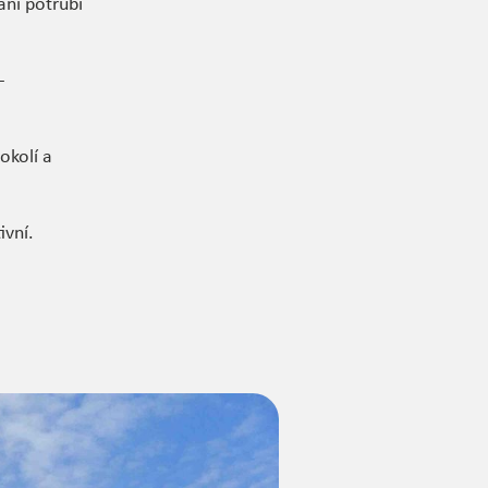
ání potrubí
—
okolí a
ivní.