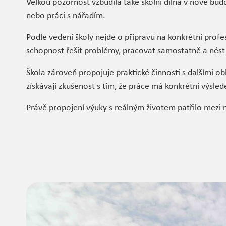
Velkou pozornost vzbudila také školní dílna v nové budo
nebo práci s nářadím.
Podle vedení školy nejde o přípravu na konkrétní profes
schopnost řešit problémy, pracovat samostatně a nést
Škola zároveň propojuje praktické činnosti s dalšími obl
získávají zkušenost s tím, že práce má konkrétní výsled
Právě propojení výuky s reálným životem patřilo mezi m