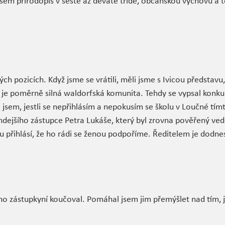
sem přírodopis v šesté až deváté třídě, občanskou výchovu a 
ch pozicích. Když jsme se vrátili, měli jsme s Ivicou představu,
 je poměrně silná waldorfská komunita. Tehdy se vypsal konku
l jsem, jestli se nepřihlásím a nepokusím se školu v Loučné t
ehdejšího zástupce Petra Lukáše, který byl zrovna pověřený ve
rzu přihlásí, že ho rádi se ženou podpoříme. Ředitelem je dodne
eho zástupkyní koučoval. Pomáhal jsem jim přemýšlet nad tím, j