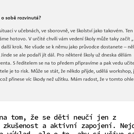
 o sobě rozvinutá?
ituaci v učebnách, ve sborovně, ve školství jako takovém. Ten
áme hotovo. V určité chvíli vám vedení školy může taky začít 
 další krok. Ne všude se k němu jako průvodce dostanete – n
Jinde se ale podaří jít dál. Pro některé školy už dneska dělám
venta. S ředitelem se na to předem připravíme a pak vedu učite
le je to risk. Může se stát, že někdo přijde, udělá workshop, 
 což přinese víc škody než užitku. Mám radost, že v tomto ohle
na tom, že se děti neučí jen z
 zkušenost a aktivní zapojení. Nej
a výklad, ale o to, aby si učivo s