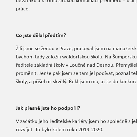
deváťáků a k tomu širokou kombinaci předmětů – učil j
práce.
Co jste dělal předtím?
Žili jsme se ženou v Praze, pracoval jsem na manažerský
bychom tady založili waldorfskou školu. Na Šumpersku
ředitele základní školy v Loučné nad Desnou. Přemýšle
proměnit. Jenže pak jsem se tam jel podívat, poznal t
školy, a přišel mi skvělý. Řekl jsem mu, ať se do konku
Jak přesně jste ho podpořil?
V začátku jeho ředitelské kariéry jsem ho společně s j
rozvíjet. To bylo kolem roku 2019-2020.