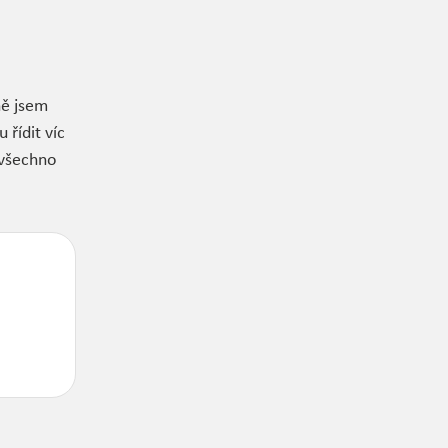
ně jsem
 řídit víc
o všechno