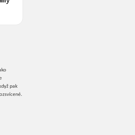
ako
e
 když pak
rozsvícené.