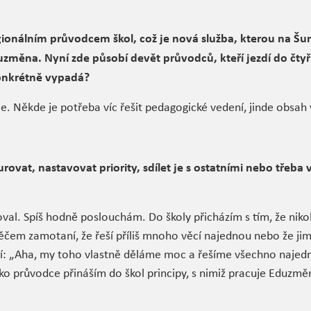
gionálním průvodcem škol, což je nová služba, kterou na Š
změna. Nyní zde působí devět průvodců, kteří jezdí do čtyř
konkrétně vypadá?
je. Někde je potřeba víc řešit pedagogické vedení, jinde obsah
urovat, nastavovat priority, sdílet je s ostatními nebo třeba
al. Spíš hodně poslouchám. Do školy přicházím s tím, že nikoli
v něčem zamotaní, že řeší příliš mnoho věcí najednou nebo že ji
ní: „Aha, my toho vlastně děláme moc a řešíme všechno najed
Jako průvodce přináším do škol principy, s nimiž pracuje Eduzmě