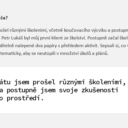
uče?
rošel různými školeními, včetně koučovacího výcviku a postup
Petr Lukáš byl můj první klient ze školství. Postupně začal školu
editelně nalepené dva papíry s přehledem aktivit. Sepsali si, c
systematicky, aby se neutopili v množství úkolů a plánů.
átu jsem prošel různými školeními,
a postupně jsem svoje zkušenosti
o prostředí.