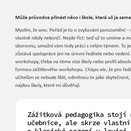
Může průvodce přinést něco i škole, která už je sama
Myslím, že ano. Pořád je to o zvyšování porozumění – s
vlastně nikdy nekončí. Nejde říct: teď už to umíme a m
sborovnu, umožní vám tedy práci s celým týmem. To je
zůstává spolupráce jen na úrovni ředitele nebo vedení. 
workshopy, třeba na téma vize školy nebo profil absol
formou zážitkového workshopu. Chápu ale, že pro ředite
učitelům se nebude líbit, odmítnou to jako zbytečnost,
najdou školy, které mi důvěřují.
Zážitková pedagogika stojí 
učebnice, ale skrze vlastní
o klasické sezení v lavici 