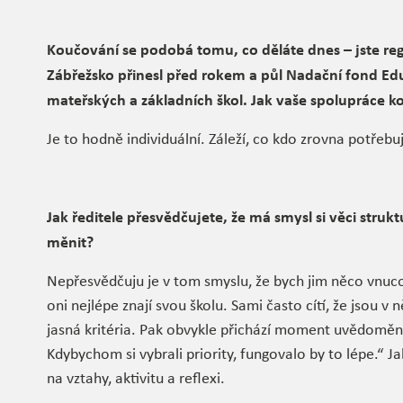
Koučování se podobá tomu, co děláte dnes – jste re
Zábřežsko přinesl před rokem a půl Nadační fond Edu
mateřských a základních škol. Jak vaše spolupráce 
Je to hodně individuální. Záleží, co kdo zrovna potřebu
Jak ředitele přesvědčujete, že má smysl si věci strukt
měnit?
Nepřesvědčuju je v tom smyslu, že bych jim něco vnucov
oni nejlépe znají svou školu. Sami často cítí, že jsou 
jasná kritéria. Pak obvykle přichází moment uvědomě
Kdybychom si vybrali priority, fungovalo by to lépe.“ 
na vztahy, aktivitu a reflexi.