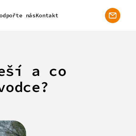
odpořte nás
Kontakt
eší a co
vodce?