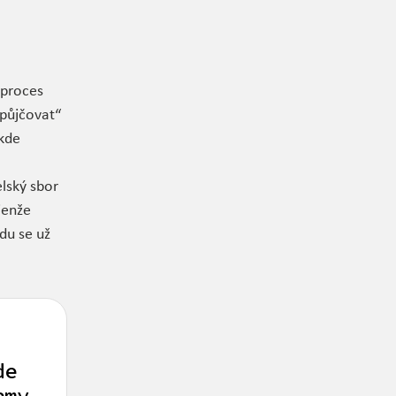
 proces
„půjčovat“
ěkde
lský sbor
jenže
du se už
de
amy