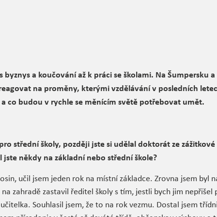
s byznys a koučování až k práci se školami. Na Šumpersku a
 reagovat na proměny, kterými vzdělávání v posledních lete
í a co budou v rychle se měnícím světě potřebovat umět.
ro střední školy, později jste si udělal doktorát ze zážitkové
 jste někdy na základní nebo střední škole?
osin, učil jsem jeden rok na místní základce. Zrovna jsem byl n
a zahradě zastavil ředitel školy s tím, jestli bych jim nepřiše
učitelka. Souhlasil jsem, že to na rok vezmu. Dostal jsem třídni