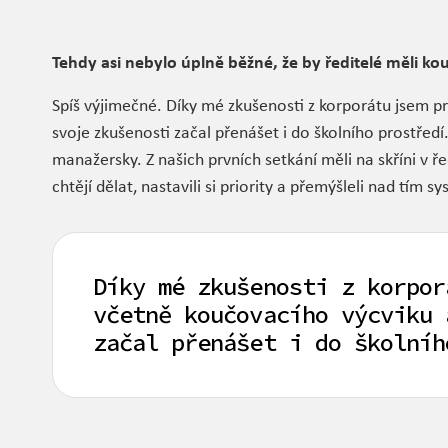
Tehdy asi nebylo úplně běžné, že by ředitelé měli ko
Spíš výjimečné. Díky mé zkušenosti z korporátu jsem p
svoje zkušenosti začal přenášet i do školního prostředí. 
manažersky. Z našich prvních setkání měli na skříni v ř
chtějí dělat, nastavili si priority a přemýšleli nad tím 
Díky mé zkušenosti z korpor
včetně koučovacího výcviku 
začal přenášet i do školníh