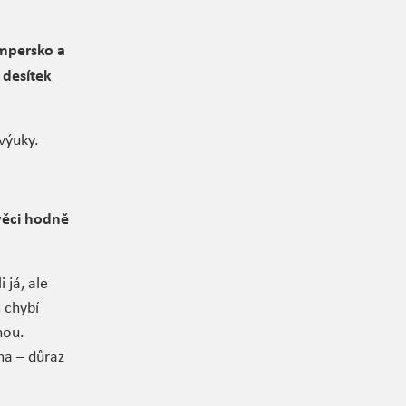
umpersko a
 desítek
 výuky.
 věci hodně
 já, ale
m chybí
nou.
na – důraz