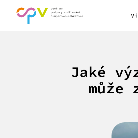
Vi
Jaké vý
může 