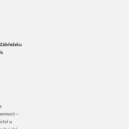
 Zábřežsku
ch
a
l pomoct –
ctví u