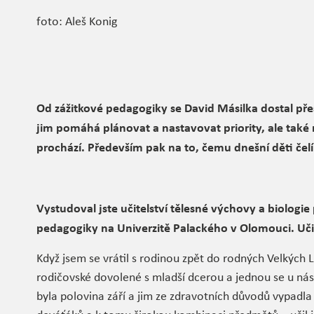
foto: Aleš Konig
Od zážitkové pedagogiky se David Másilka dostal pře
jim pomáhá plánovat a nastavovat priority, ale také
prochází. Především pak na to, čemu dnešní děti čel
Vystudoval jste učitelství tělesné výchovy a biologie p
pedagogiky na Univerzitě Palackého v Olomouci. Učil
Když jsem se vrátil s rodinou zpět do rodných Velkých L
rodičovské dovolené s mladší dcerou a jednou se u nás n
byla polovina září a jim ze zdravotních důvodů vypadla 