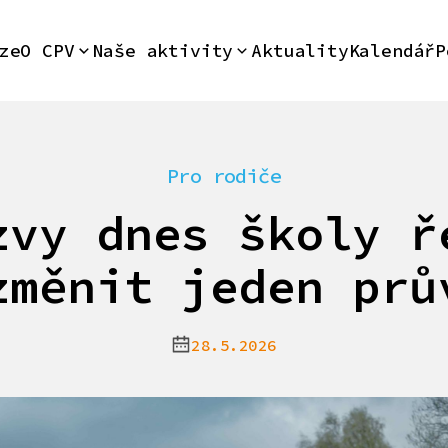
ze
O CPV
Naše aktivity
Aktuality
Kalendář
P
Pro rodiče
zvy dnes školy ř
změnit jeden prů
28.5.2026