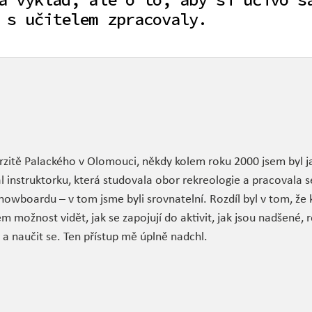
 s učitelem zpracovaly.
erzitě Palackého v Olomouci, někdy kolem roku 2000 jsem byl j
l instruktorku, která studovala obor rekreologie a pracovala s
snowboardu – v tom jsme byli srovnatelní. Rozdíl byl v tom, že
 možnost vidět, jak se zapojují do aktivit, jak jsou nadšené, 
 a naučit se. Ten přístup mě úplně nadchl.