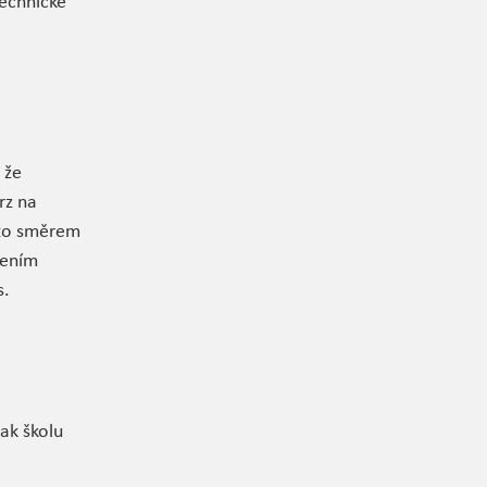
technické
 že
rz na
ímto směrem
dením
s.
ak školu