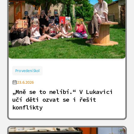
Pro vedení škol
23.6.2026
„Mně se to nelíbí.“ V Lukavici
učí děti ozvat se i řešit
konflikty